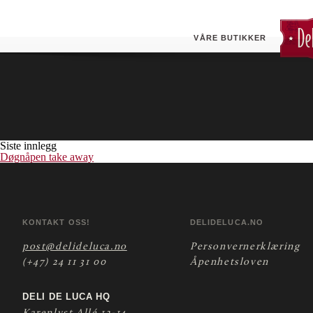
Haslum (ESSO)
Butikken tilbyr døgnåpen pizza take- away.
VÅRE BUTIKKER
Siste innlegg
Døgnåpen take away
KONTAKT OSS!
DELIDELUCA.NO
post@delideluca.no
Personvernerklæring
(+47) 24 11 31 00
Åpenhetsloven
DELI DE LUCA HQ