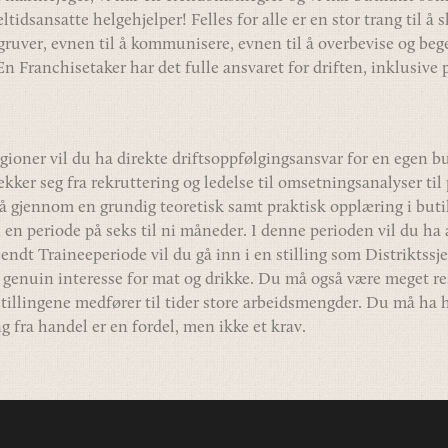
tidsansatte helgehjelper! Felles for alle er en stor trang til å
gruver, evnen til å kommunisere, evnen til å overbevise og bege
 En Franchisetaker har det fulle ansvaret for driften, inklusive
regioner vil du ha direkte driftsoppfølgingsansvar for en egen b
ekker seg fra rekruttering og ledelse til omsetningsanalyser ti
gå gjennom en grundig teoretisk samt praktisk opplæring i butik
 en periode på seks til ni måneder. I denne perioden vil du ha an
ndt Traineeperiode vil du gå inn i en stilling som Distriktssje
genuin interesse for mat og drikke. Du må også være meget resu
tillingene medfører til tider store arbeidsmengder. Du må ha 
 fra handel er en fordel, men ikke et krav.