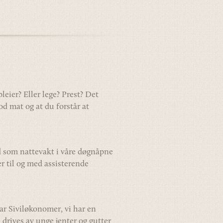
eier? Eller lege? Prest? Det
god mat og at du forstår at
id som nattevakt i våre døgnåpne
er til og med assisterende
har Siviløkonomer, vi har en
 drives av unge jenter og gutter