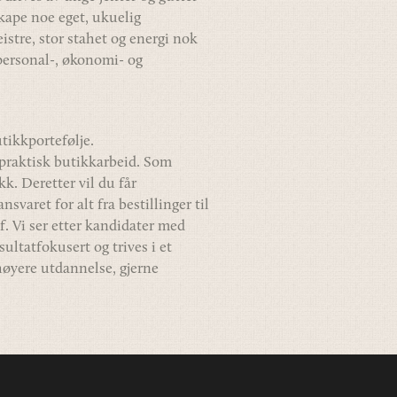
 skape noe eget, ukuelig
istre, stor stahet og energi nok
 personal-, økonomi- og
utikkportefølje.
l praktisk butikkarbeid. Som
k. Deretter vil du får
svaret for alt fra bestillinger til
f. Vi ser etter kandidater med
ltatfokusert og trives i et
høyere utdannelse, gjerne