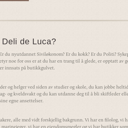
 Deli de Luca?
 Er du nyutdannet Siviløkonom? Er du kokk? Er du Politi? Sykepl
betyr noe for oss er at du har en trang til å glede, er opptatt av 
er innsats på butikkgulvet.
lder og helger ved siden av studier og skole, du kan jobbe helt
g- og kveldsvakt og du kan utdanne deg til å bli skiftleder ell
sine egne ansettelser.
kere, alle med vidt forskjellig bakgrunn. Vi har en filolog, vi 
 en marinejeger, vi har en eiendomsmegler og vi har butikker som