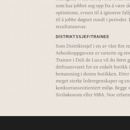
som har jobbet seg opp fra å være del
optimisme, evnen til å ignorere fall
til å jobbe døgnet rundt i perioder.
resultatansvar.
DISTRIKTSSJEF/TRAINEE
Som Distriktssjef i en av våre fire 
Arbeidsoppgavene er varierte og str
Trainee i Deli de Luca vil du først 
driftsansvaret for en enkelt butikk i
bemanning i denne butikken. Etter e
meget sterke lederegenskaper og en 
konkurranseorientert miljø. Begge s
Siviløkonom eller MBA. Noe erfaring