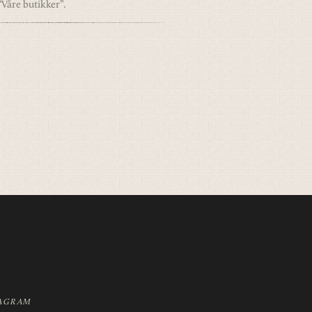
“Våre butikker”.
AGRAM