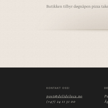
Butikken tilbyr døgnåpen pizza tak
KONTAKT OSS!
D
post@delideluca.no
P
(+47) 24 11 31 00
Å