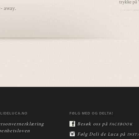
trykke på 
e- away.
ELIDELUCA.NO
FØLG MED OG DELTA!
ersonvernerklæring
Besøk oss på
FACEBOOK
penhetsloven
Følg Deli de Luca på
INST