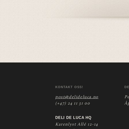
KONTAKT OSS!
D
post@delideluca.no
P
(+47) 24 11 31 00
Å
DELI DE LUCA HQ
Karenlyst Allé 12-14