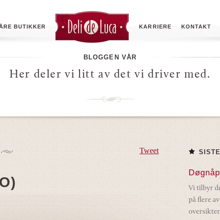
ÅRE BUTIKKER
KARRIERE
KONTAKT
BLOGGEN VÅR
Her deler vi litt av det vi driver med.
Tweet
SIST
Døgnåp
SO)
Vi tilbyr 
på flere a
oversikten