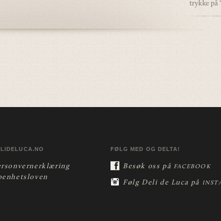
trykke på 
ELIDELUCA.NO
FØLG MED OG DELTA!
ersonvernerklæring
Besøk oss på
FACEBOOK
penhetsloven
Følg Deli de Luca på
INST