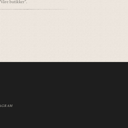
“Våre butikker”.
AGRAM