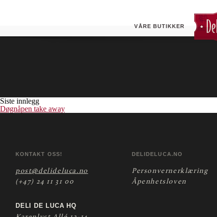
Vøyenenga (ESSO)
Butikken tilbyr pizza take- away.
VÅRE BUTIKKER
Siste innlegg
Døgnåpen take away
KONTAKT OSS!
DELIDELUCA.NO
post@delideluca.no
Personvernerklæring
(+47) 24 11 31 00
Åpenhetsloven
DELI DE LUCA HQ