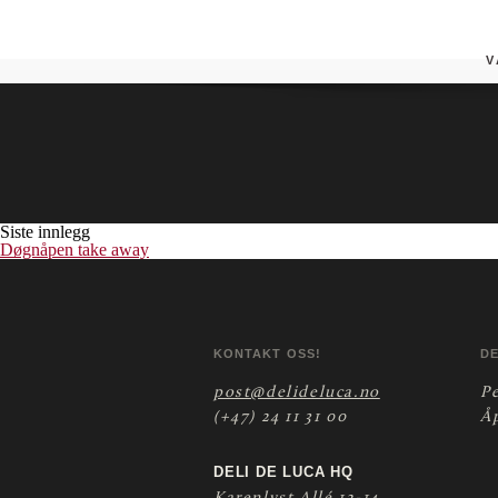
Notodden (ESSO)
Butikken tilbyr døgnåpen pizza take- away.
V
Siste innlegg
Døgnåpen take away
KONTAKT OSS!
D
post@delideluca.no
P
(+47) 24 11 31 00
Å
DELI DE LUCA HQ