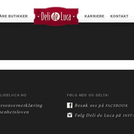
ÅRE BUTIKKER
KARRIERE
KONTAKT
ELIDELUCA.NO
FØLG MED OG DELTA!
ersonvernerklæring
Besøk oss på
FACEBOOK
penhetsloven
Følg Deli de Luca på
INST