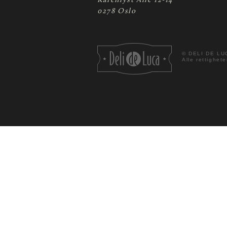
Karenlyst Allé 12-14
0278 Oslo
©
DELI DE LU
Alle rettighete