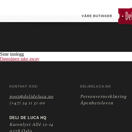
Donuts sjokolade
VÅRE BUTIKKER
Siste innlegg
Døgnåpen take away
KONTAKT OSS!
DELIDELUCA.NO
post@delideluca.no
Personvernerklæring
(+47) 24 11 31 00
Åpenhetsloven
DELI DE LUCA HQ
Karenlyst Allé 12-14
0278 Oslo