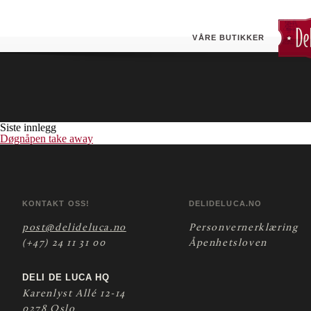
Salat quinoa vegan
VÅRE BUTIKKER
Siste innlegg
Døgnåpen take away
KONTAKT OSS!
DELIDELUCA.NO
post@delideluca.no
Personvernerklæring
(+47) 24 11 31 00
Åpenhetsloven
DELI DE LUCA HQ
Karenlyst Allé 12-14
0278 Oslo