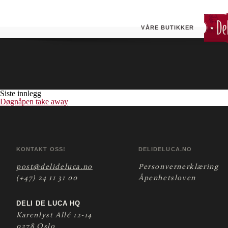
Wrap biff
VÅRE BUTIKKER
Siste innlegg
Døgnåpen take away
KONTAKT OSS!
DELIDELUCA.NO
post@delideluca.no
Personvernerklæring
(+47) 24 11 31 00
Åpenhetsloven
DELI DE LUCA HQ
Karenlyst Allé 12-14
0278 Oslo