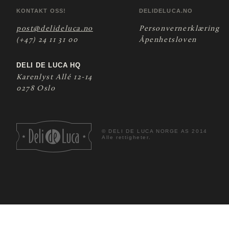
KONTAKT OSS!
DELIDELUCA.NO
post@delideluca.no
Personvernerklæring
(+47) 24 11 31 00
Åpenhetsloven
DELI DE LUCA HQ
Karenlyst Allé 12-14
0278 Oslo
©
DELI DE LUCA NORGE AS 2014
Alle rettigheter.