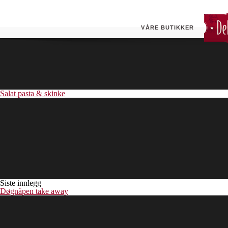
Børek spinat & feta
VÅRE BUTIKKER
Salat pasta & skinke
Siste innlegg
Døgnåpen take away