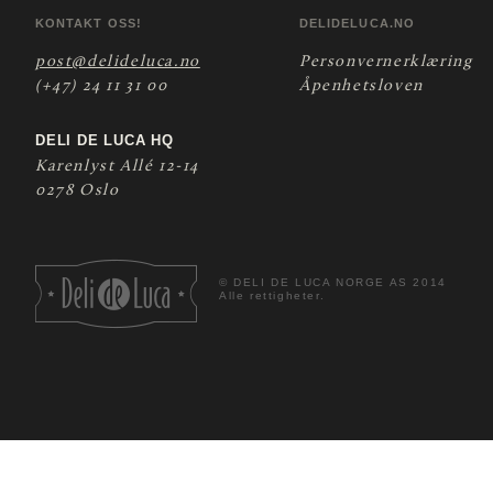
KONTAKT OSS!
DELIDELUCA.NO
post@delideluca.no
Personvernerklæring
(+47) 24 11 31 00
Åpenhetsloven
DELI DE LUCA HQ
Karenlyst Allé 12-14
0278 Oslo
©
DELI DE LUCA NORGE AS 2014
Alle rettigheter.