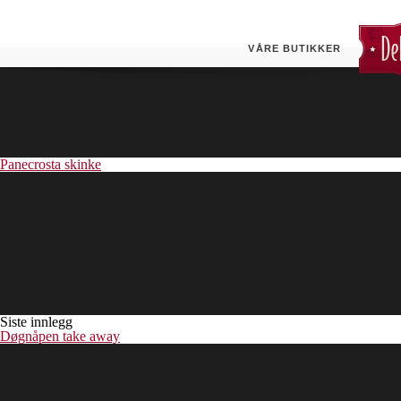
Hamburgergrill
VÅRE BUTIKKER
Panecrosta skinke
Siste innlegg
Døgnåpen take away