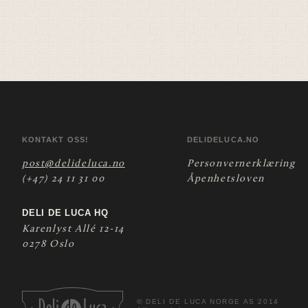
KONTAKT OSS!
DELIDELUCA.NO
post@delideluca.no
Personvernerklæring
(+47) 24 11 31 00
Åpenhetsloven
DELI DE LUCA HQ
Karenlyst Allé 12-14
0278 Oslo
©
DELI DE LUCA NORGE AS 2014