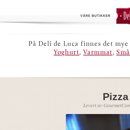
VÅRE BUTIKKER
På Deli de Luca finnes det mye 
Yoghurt
,
Varmmat
,
Små
Pizza
Levert av GourmetCom