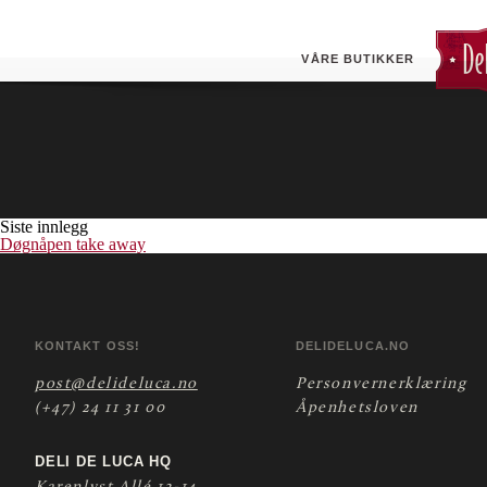
Kjellerholen (ESSO)
Butikken tilbyr døgnåpen pizza take- away.
VÅRE BUTIKKER
Siste innlegg
Døgnåpen take away
KONTAKT OSS!
DELIDELUCA.NO
post@delideluca.no
Personvernerklæring
(+47) 24 11 31 00
Åpenhetsloven
DELI DE LUCA HQ