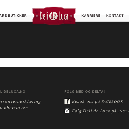
ÅRE BUTIKKER
KARRIERE
KONTAKT
ELIDELUCA.NO
FØLG MED OG DELTA!
ersonvernerklæring
Besøk oss på
FACEBOOK
penhetsloven
Følg Deli de Luca på
INST