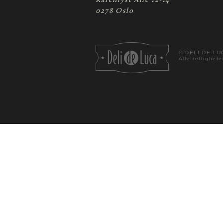
Karenlyst Allé 12-14
0278 Oslo
©
DELI DE LU
Alle rettighete