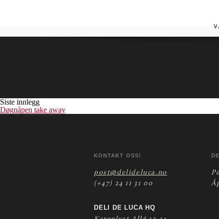
Spydeberg (ESSO)
Butikken tilbyr pizza take- away.
V
Siste innlegg
Døgnåpen take away
KONTAKT OSS!
D
post@delideluca.no
P
(+47) 24 11 31 00
Å
DELI DE LUCA HQ