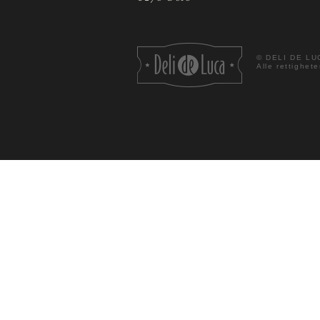
©
DELI DE LU
Alle rettighete