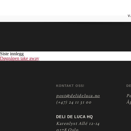
St. Hanshaugen
V
Siste innlegg
Døgnåpen take away
KONTAKT OSS!
D
post@delideluca.no
P
(+47) 24 11 31 00
Å
DELI DE LUCA HQ
Karenlyst Allé 12-14
0278 Oslo