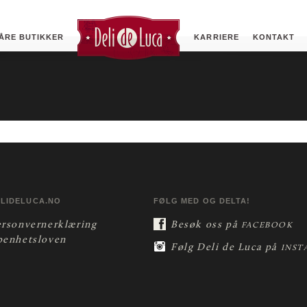
ÅRE BUTIKKER
KARRIERE
KONTAKT
ELIDELUCA.NO
FØLG MED OG DELTA!
ersonvernerklæring
Besøk oss på
FACEBOOK
penhetsloven
Følg Deli de Luca på
INST