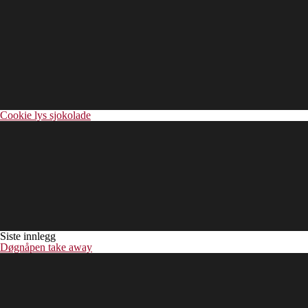
Cookie lys sjokolade
Siste innlegg
Døgnåpen take away