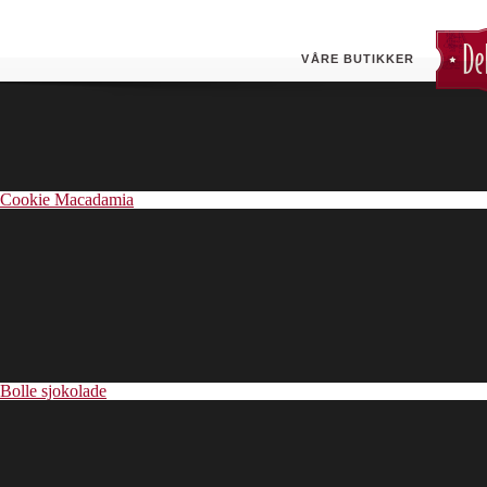
Bolle havregryn & tranebær
VÅRE BUTIKKER
Cookie Macadamia
Bolle sjokolade