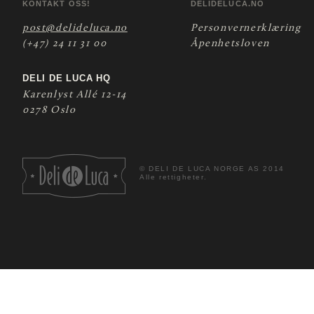
KONTAKT OSS!
DELIDELUCA.NO
post@delideluca.no
Personvernerklæring
(+47) 24 11 31 00
Åpenhetsloven
DELI DE LUCA HQ
Karenlyst Allé 12-14
0278 Oslo
©
DELI DE LUCA NORGE AS 2014
Alle rettigheter.