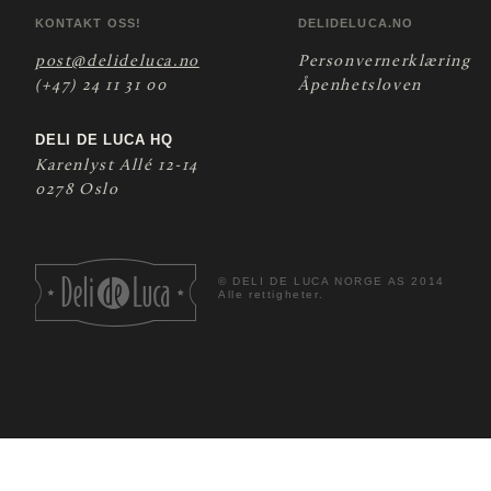
KONTAKT OSS!
DELIDELUCA.NO
post@delideluca.no
Personvernerklæring
(+47) 24 11 31 00
Åpenhetsloven
DELI DE LUCA HQ
Karenlyst Allé 12-14
0278 Oslo
©
DELI DE LUCA NORGE AS 2014
Alle rettigheter.