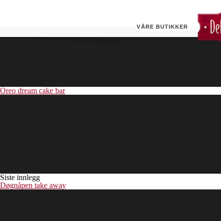
Raspberry cheesecake
VÅRE BUTIKKER
Oreo dream cake bar
Siste innlegg
Døgnåpen take away