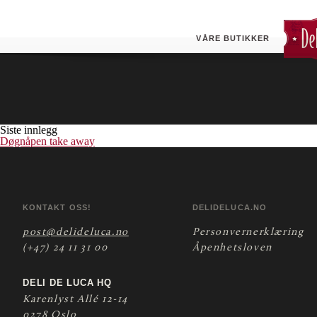
Grillpølse
VÅRE BUTIKKER
Siste innlegg
Døgnåpen take away
KONTAKT OSS!
DELIDELUCA.NO
post@delideluca.no
Personvernerklæring
(+47) 24 11 31 00
Åpenhetsloven
DELI DE LUCA HQ
Karenlyst Allé 12-14
0278 Oslo