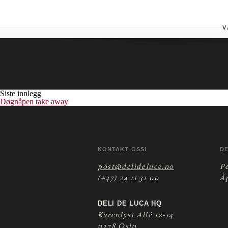
Panecrosta mozzarella
V
Siste innlegg
Døgnåpen take away
KONTAKT OSS!
D
post@delideluca.no
P
(+47) 24 11 31 00
Å
DELI DE LUCA HQ
Karenlyst Allé 12-14
0278 Oslo