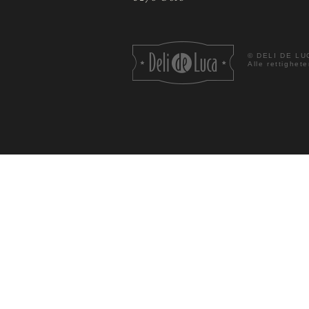
©
DELI DE LU
Alle rettighete