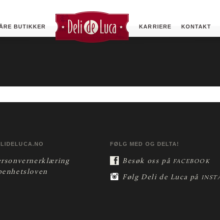
ÅRE BUTIKKER
KARRIERE
KONTAKT
ELIDELUCA.NO
FØLG MED OG DELTA!
ersonvernerklæring
Besøk oss på
FACEBOOK
penhetsloven
Følg Deli de Luca på
INST