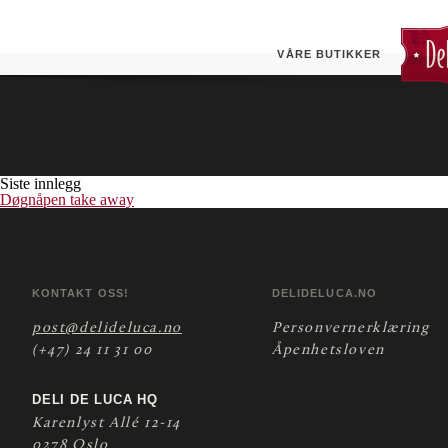
Cheeseburger
VÅRE BUTIKKER
Siste innlegg
Døgnåpen take away
KONTAKT OSS!
DELIDELUCA.NO
post@delideluca.no
Personvernerklæring
(+47) 24 11 31 00
Åpenhetsloven
DELI DE LUCA HQ
Karenlyst Allé 12-14
0278 Oslo