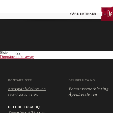
Trondheimsveien (ESSO)
Butikken tilbyr pizza take- away.
VÅRE BUTIKKER
Siste innlegg
Døgnåpen take away
KONTAKT OSS!
DELIDELUCA.NO
post@delideluca.no
Personvernerklæring
(+47) 24 11 31 00
Åpenhetsloven
DELI DE LUCA HQ