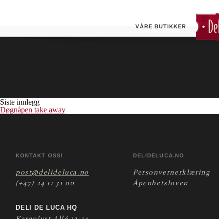
Skårer (Esso)
Butikken tilbyr døgnåpen pizza take- away.
VÅRE BUTIKKER
Siste innlegg
Døgnåpen take away
KONTAKT OSS!
DELIDELUCA.NO
post@delideluca.no
Personvernerklæring
(+47) 24 11 31 00
Åpenhetsloven
DELI DE LUCA HQ