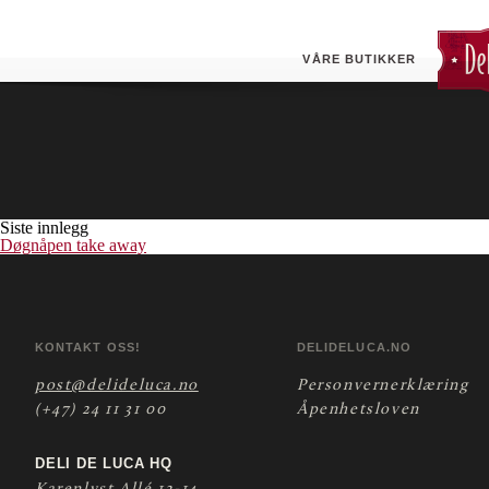
Sandnes (ESSO)
Butikken tilbyr døgnåpen pizza take- away.
VÅRE BUTIKKER
Siste innlegg
Døgnåpen take away
KONTAKT OSS!
DELIDELUCA.NO
post@delideluca.no
Personvernerklæring
(+47) 24 11 31 00
Åpenhetsloven
DELI DE LUCA HQ