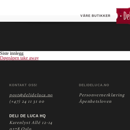
Hesseng (ESSO)
VÅRE BUTIKKER
Siste innlegg
Døgnåpen take away
KONTAKT OSS!
DELIDELUCA.NO
post@delideluca.no
Personvernerklæring
(+47) 24 11 31 00
Åpenhetsloven
DELI DE LUCA HQ
Karenlyst Allé 12-14
0278 Oslo