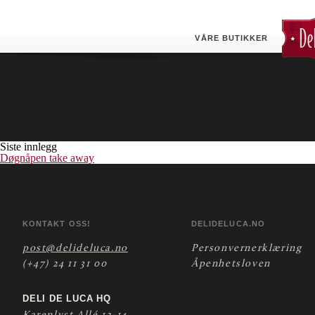
Ås (ESSO)
Butikken tilbyr pizza take- away.
VÅRE BUTIKKER
Siste innlegg
Døgnåpen take away
KONTAKT OSS!
DELIDELUCA.NO
post@delideluca.no
Personvernerklæring
(+47) 24 11 31 00
Åpenhetsloven
DELI DE LUCA HQ