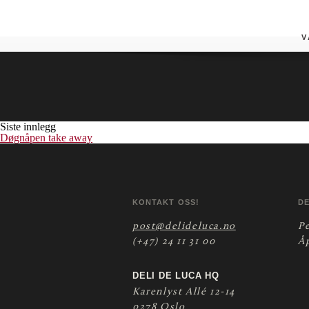
Ost og Chiligrill
V
Siste innlegg
Døgnåpen take away
KONTAKT OSS!
D
post@delideluca.no
P
(+47) 24 11 31 00
Å
DELI DE LUCA HQ
Karenlyst Allé 12-14
0278 Oslo