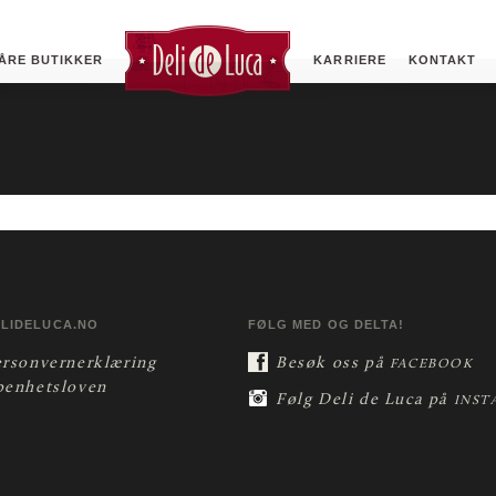
ÅRE BUTIKKER
KARRIERE
KONTAKT
ELIDELUCA.NO
FØLG MED OG DELTA!
ersonvernerklæring
Besøk oss på
FACEBOOK
penhetsloven
Følg Deli de Luca på
INST