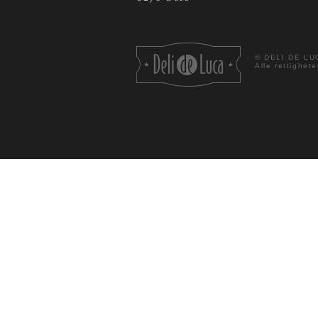
©
DELI DE LU
Alle rettighete