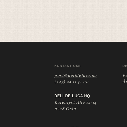
KONTAKT OSS!
D
post@delideluca.no
P
(+47) 24 11 31 00
Å
DELI DE LUCA HQ
Karenlyst Allé 12-14
0278 Oslo