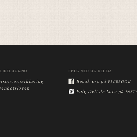
ELIDELUCA.NO
FØLG MED OG DELTA!
ersonvernerklæring
Besøk oss på
FACEBOOK
penhetsloven
Følg Deli de Luca på
INST