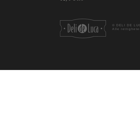
©
DELI DE LU
Alle rettighete