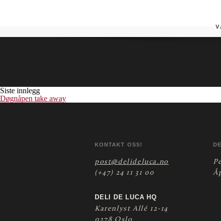
Markens
V
Siste innlegg
Døgnåpen take away
KONTAKT OSS!
D
post@delideluca.no
P
(+47) 24 11 31 00
Å
DELI DE LUCA HQ
Karenlyst Allé 12-14
0278 Oslo