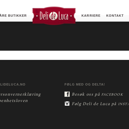
ÅRE BUTIKKER
KARRIERE
KONTAKT
ELIDELUCA.NO
FØLG MED OG DELTA!
ersonvernerklæring
Besøk oss på
FACEBOOK
penhetsloven
Følg Deli de Luca på
INST