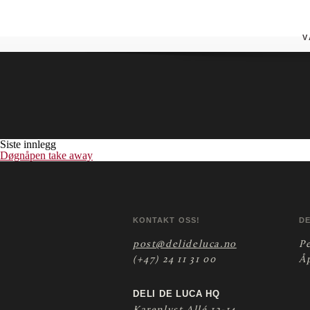
Vøyenenga (ESSO)
Butikken tilbyr pizza take- away.
V
Siste innlegg
Døgnåpen take away
KONTAKT OSS!
D
post@delideluca.no
P
(+47) 24 11 31 00
Å
DELI DE LUCA HQ