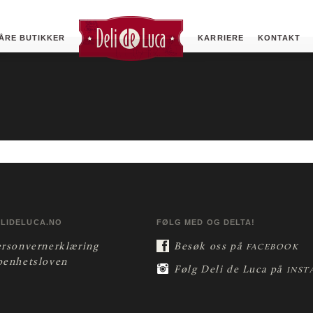
ÅRE BUTIKKER
KARRIERE
KONTAKT
ELIDELUCA.NO
FØLG MED OG DELTA!
ersonvernerklæring
Besøk oss på
FACEBOOK
penhetsloven
Følg Deli de Luca på
INST