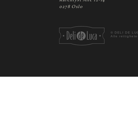
Karenlyst Allé 12-14
0278 Oslo
©
DELI DE LU
Alle rettighete