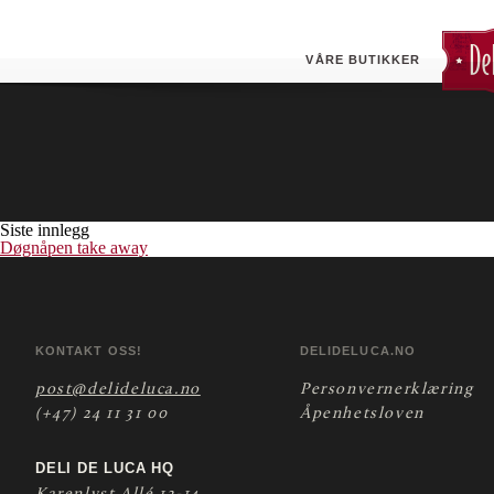
Park (ESSO)
Butikken tilbyr døgnåpen pizza take- away.
VÅRE BUTIKKER
Siste innlegg
Døgnåpen take away
KONTAKT OSS!
DELIDELUCA.NO
post@delideluca.no
Personvernerklæring
(+47) 24 11 31 00
Åpenhetsloven
DELI DE LUCA HQ