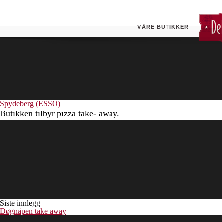
Hellerudveien (ESSO)
Butikken tilbyr pizza take- away.
VÅRE BUTIKKER
Spydeberg (ESSO)
Butikken tilbyr pizza take- away.
Siste innlegg
Døgnåpen take away