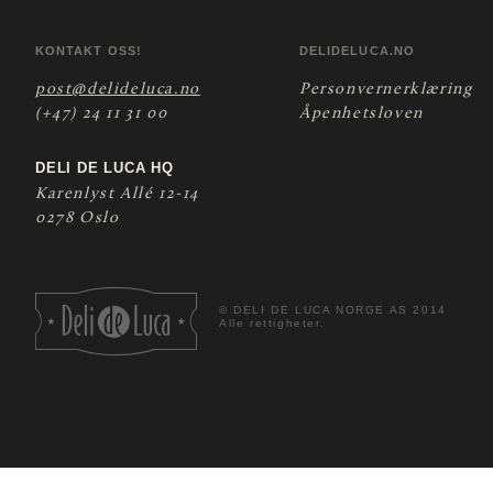
KONTAKT OSS!
DELIDELUCA.NO
post@delideluca.no
Personvernerklæring
(+47) 24 11 31 00
Åpenhetsloven
DELI DE LUCA HQ
Karenlyst Allé 12-14
0278 Oslo
©
DELI DE LUCA NORGE AS 2014
Alle rettigheter.