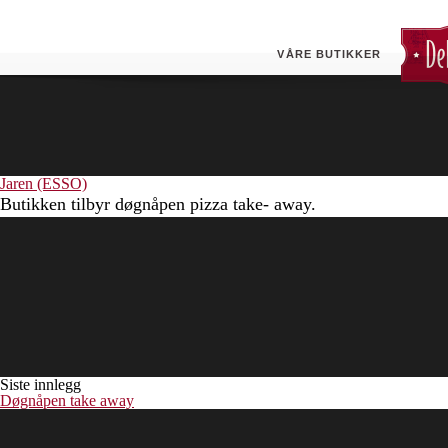
Mosjøen (ESSO)
VÅRE BUTIKKER
Jaren (ESSO)
Butikken tilbyr døgnåpen pizza take- away.
Siste innlegg
Døgnåpen take away