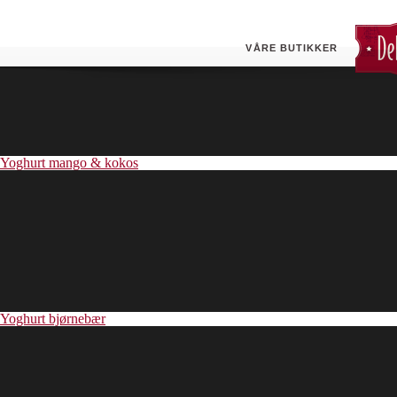
Yoghurt villbringebær
VÅRE BUTIKKER
Yoghurt mango & kokos
Yoghurt bjørnebær