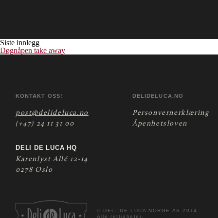
Siste innlegg
Døgnåpen take away
KONTAKT OSS!
DELIDELUCA.NO
post@delideluca.no
Personvernerklæring
(+47) 24 11 31 00
Åpenhetsloven
DELI DE LUCA HQ
Karenlyst Allé 12-14
0278 Oslo
©
DELI DE LUCA NORGE AS 2014
Alle rettigheter.