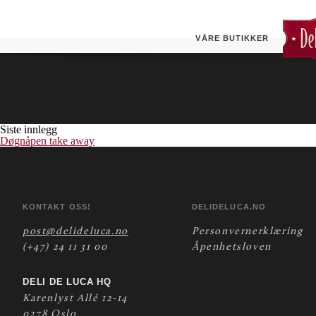
Croissant med sjokolade
VÅRE BUTIKKER
Siste innlegg
Døgnåpen take away
KONTAKT OSS!
DELIDELUCA.NO
post@delideluca.no
Personvernerklæring
(+47) 24 11 31 00
Åpenhetsloven
DELI DE LUCA HQ
Karenlyst Allé 12-14
0278 Oslo